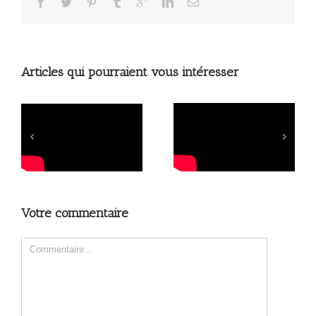
Articles qui pourraient vous intéresser
Alya-Fiscalité
Successions
et Succession-
entre la France
e
Conférence
et Israël –
MAFTA
Conférence
AMI
Votre commentaire