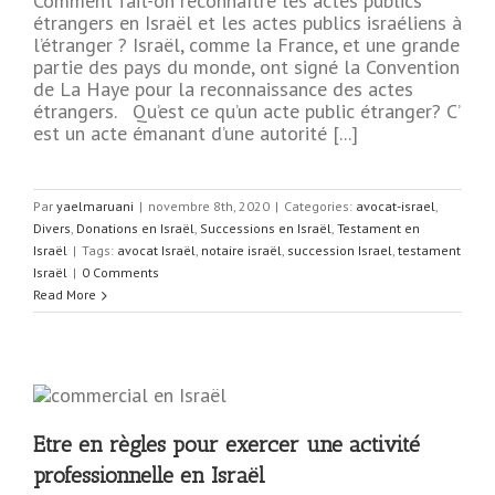
Comment fait-on reconnaître les actes publics
étrangers en Israël et les actes publics israéliens à
l’étranger ? Israël, comme la France, et une grande
partie des pays du monde, ont signé la Convention
de La Haye pour la reconnaissance des actes
étrangers. Qu’est ce qu’un acte public étranger? C’
est un acte émanant d’une autorité [...]
Par
yaelmaruani
|
novembre 8th, 2020
|
Categories:
avocat-israel
,
Divers
,
Donations en Israël
,
Successions en Israël
,
Testament en
Israël
|
Tags:
avocat Israël
,
notaire israël
,
succession Israel
,
testament
Israël
|
0 Comments
Read More
Etre en règles pour exercer une activité
professionnelle en Israël