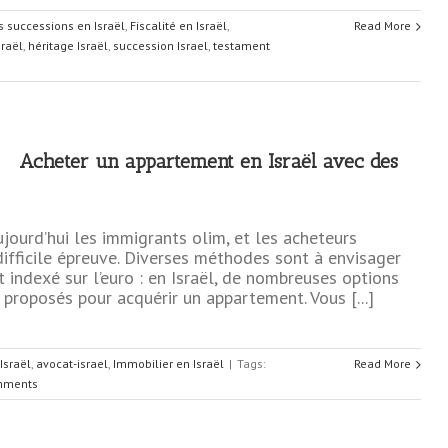
es successions en Israël
,
Fiscalité en Israël
,
Read More
sraël
,
héritage Israël
,
succession Israel
,
testament
Acheter un appartement en Israël avec des
jourd’hui les immigrants olim, et les acheteurs
ifficile épreuve. Diverses méthodes sont à envisager
 indexé sur l’euro : en Israël, de nombreuses options
 proposés pour acquérir un appartement. Vous [...]
Israël
,
avocat-israel
,
Immobilier en Israël
|
Tags:
Read More
mments