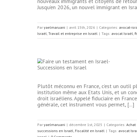
nouveaux immigrants et citoyens de retour
 et entreprise en
Jusqu’en 2026, un nouvel immigrant en Israël
Par
yaelmaruani
|
avril 15th, 2026
|
Categories:
avocat-isr
Israël
,
Travail et entreprise en Israël
|
Tags:
avocat Israël
,
f
 protection
rimoine
Plutôt méconnu en France, c’est un outil p
institution même aux Etats Unis, et un con
sraël
Fiscalité des
droit israéliens. Appelé fiduciaire en Fran
alité en Israël
générale, cet instrument vous permet, [...]
Par
yaelmaruani
|
décembre 1st, 2025
|
Categories:
Achat 
successions en Israël
,
Fiscalité en Israël
|
Tags:
avocat Isra
israel
|
0 Comments