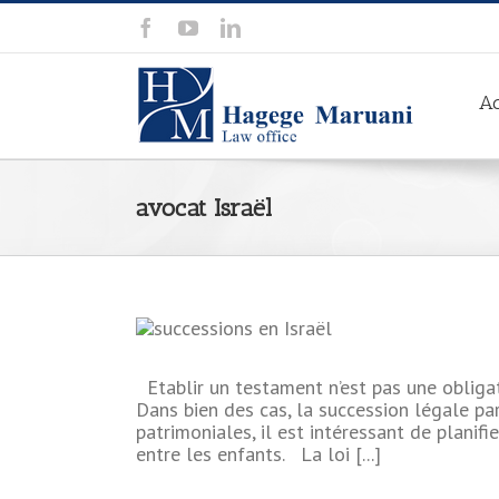
Ac
avocat Israël
Etablir un testament n’est pas une obligatio
uccessorale
Dans bien des cas, la succession légale par 
sraël
Fiscalité en
patrimoniales, il est intéressant de planifi
l
Testament en
entre les enfants. La loi [...]