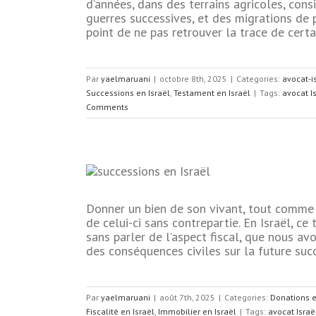
d’années, dans des terrains agricoles, cons
guerres successives, et des migrations de p
raël
International
point de ne pas retrouver la trace de certai
ament en Israël
Par
yaelmaruani
|
octobre 8th, 2025
|
Categories:
avocat-i
Successions en Israël
,
Testament en Israël
|
Tags:
avocat I
Comments
Donner un bien de son vivant, tout comme l
vant ou
de celui-ci sans contrepartie. En Israël, ce
sraël ?
sans parler de l’aspect fiscal, que nous av
des successions en
des conséquences civiles sur la future succe
obilier en Israël
Par
yaelmaruani
|
août 7th, 2025
|
Categories:
Donations e
Fiscalité en Israël
,
Immobilier en Israël
|
Tags:
avocat Israë