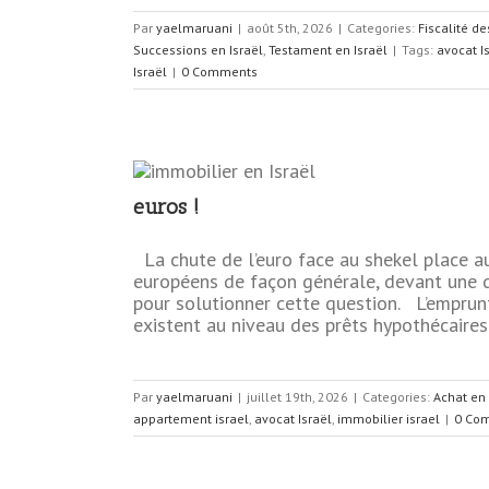
Par
yaelmaruani
|
août 5th, 2026
|
Categories:
Fiscalité d
Successions en Israël
,
Testament en Israël
|
Tags:
avocat I
Israël
|
0 Comments
euros !
tement en
 euros !
La chute de l’euro face au shekel place au
européens de façon générale, devant une d
l
Immobilier en
pour solutionner cette question. L’emprunt
existent au niveau des prêts hypothécaires
Par
yaelmaruani
|
juillet 19th, 2026
|
Categories:
Achat en 
appartement israel
,
avocat Israël
,
immobilier israel
|
0 Co