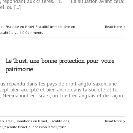
, répondant aux critères. 1. La situation avant cela:
, ou [...]
ael
,
Fiscalité en Israël
,
Fiscalité immobilière en
Read More
iscalité alya
|
0 Comments
Le Trust, une bonne protection pour votre
patrimoine
lus répandu dans les pays de droit anglo-saxon, une
cept bien accepté et bien ancré dans la société et le
ce, Neemanout en Israël, ou Trust en anglais et de façon
en Israël
,
Donations en Israël
,
Fiscalité des
Read More
ël
,
fiscalité Israel
,
succession Israel
,
trust