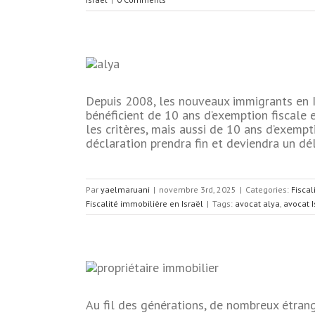
Depuis 2008, les nouveaux immigrants en Isr
ecret fiscal
bénéficient de 10 ans d’exemption fiscale e
les critères, mais aussi de 10 ans d’exempt
sraël
Fiscalité en
déclaration prendra fin et deviendra un délit.
ère en Israël
Par
yaelmaruani
|
novembre 3rd, 2025
|
Categories:
Fiscal
Fiscalité immobilière en Israël
|
Tags:
avocat alya
,
avocat I
Au fil des générations, de nombreux étranger
 perdus en