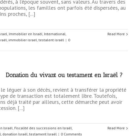
idérés, à l’époque souvent, sans valeurs. Au travers des
opulations, les familles ont parfois été dispersées, au
ns proches, [...]
srael
,
Immobilier en Israël
,
International
,
Read More
sraël
,
immobilier israel
,
testalent israël
|
0
Donation du vivant ou testament en Israël ?
e léguer à son décès, revient à transférer la propriété
 type de transaction est totalement libre. Toutefois,
ons déjà traité par ailleurs, cette démarche peut avoir
ssion. [...]
n Israël
,
Fiscalité des successions en Israël
,
Read More
l
,
donation Israël
,
testament Israël
|
0 Comments