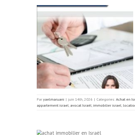
ion son
 Israël
l
Immobilier en
Par
yaelmaruani
|
juin 14th, 2026
|
Categories:
Achat en Is
appartement israel
,
avocat Israël
,
immobilier israel
,
locatio