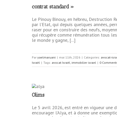
contrat standard »
tention aux
at standard
Le Pinouy Binouy, en hébreu, Destruction 
par l’Etat, qui depuis quelques années, pe
raser pour en construire des neufs, moyenn
Israël
Tama 38
qui récupère comme rémunération tous les
ël
le monde y gagne, [...]
Par
yaelmaruani
|
mai 11th, 2026
|
Categories:
avocat-isra
Israël
|
Tags:
avocat Israël
,
immobilier israel
|
0 Comment
Olims
scale
r les Olims
Le 5 avril 2026, est entré en vigueur une d
encourager l’Alya, et à donne une exemptio
Israël
Fiscalité