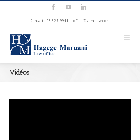
Contact : 03-523-9944
|
office@yhm-law.com
Vidéos