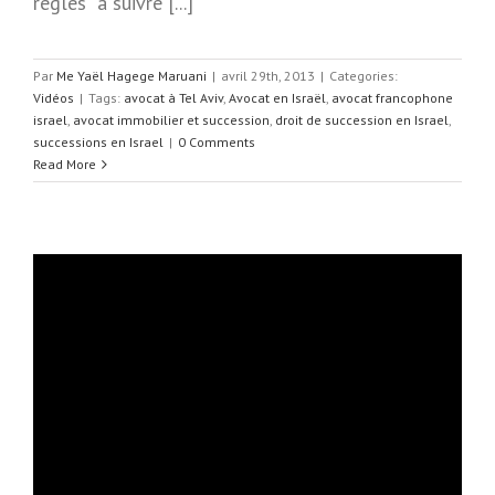
règles à suivre [...]
Par
Me Yaël Hagege Maruani
|
avril 29th, 2013
|
Categories:
Vidéos
|
Tags:
avocat à Tel Aviv
,
Avocat en Israël
,
avocat francophone
israel
,
avocat immobilier et succession
,
droit de succession en Israel
,
successions en Israel
|
0 Comments
Read More