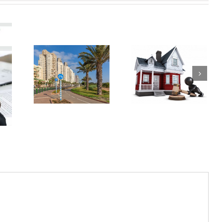
ouy
Le sort des
Donation du
uy –
biens perdus
vivant ou
on aux
en Israël
testament en
 du «
Israël ?
rat
ard »