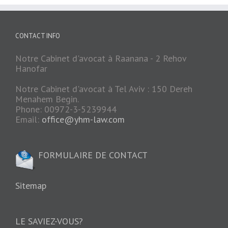
CONTACT INFO
Notre Cabinet d'avocat à Raanana - 2 Rehov
Hanofar
Notre Cabinet d'avocat à Tel Aviv : 150 Dereh
Menahem Begin.
Phone: 00972-3-5239944
Email:
office@yhm-law.com
FORMULAIRE DE CONTACT
Sitemap
LE SAVIEZ-VOUS?