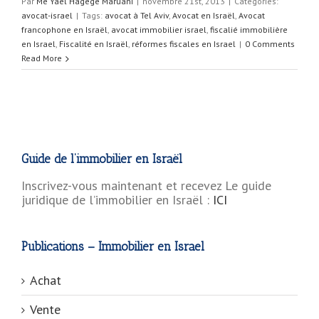
Par
Me Yaël Hagege Maruani
|
novembre 21st, 2013
|
Categories:
avocat-israel
|
Tags:
avocat à Tel Aviv
,
Avocat en Israël
,
Avocat
francophone en Israël
,
avocat immobilier israel
,
fiscalié immobilière
en Israel
,
Fiscalité en Israël
,
réformes fiscales en Israel
|
0 Comments
Read More
Guide de l’immobilier en Israël
Inscrivez-vous maintenant et recevez Le guide
juridique de l’immobilier en Israël :
ICI
Publications – Immobilier en Israel
Achat
Vente