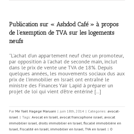
Publication sur « Ashdod Café » à propos
de l’exemption de TVA sur les logements
neufs
"L’achat d’un appartement neuf chez un promoteur,
par opposition à l’achat de seconde main, inclut
dans le prix de vente une TVA de 18%. Depuis
quelques années, les mouvements sociaux dus aux
prix de l’immobilier en Israël ont entraîné le
ministre des Finances Yair Lapid à préparer un
projet de loi qui vient d’être entériné [...]
Par
Me Yaël Hagege Maruani
|
juin 18th, 2014
|
Categories:
avocat-
israel
|
Tags:
Avocat en Israël
,
avocat francophone israel
,
avocat
immobilier israel
,
droits immobilier en Israel
,
fiscalié immobilière en
Israel
,
Fiscalité en Israël
,
immobilier en Israel
,
TVA en Israel
|
0