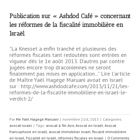
Publication sur « Ashdod Café » concernant
les réformes de la fiscalité immobilière en
Israël
"La Knesset a enfin tranché et plusieures des
réformes fiscales tant redoutées sont entrées en
vigueur dès le 1e août 2013. D’autres par contre
jugées encore trop draconiennes ne seront
finalement pas mises en application..." Lire l'article
de Maître Yaël Hagege Maruani avoat en Israel
sur : http://www.ashdodcafe.com/2013/11/21/les-
reformes-de-la-fiscalite-immobiliere-en-israel-le-
verdict-2/
Par
Me Yaël Hagege Maruani
|
novembre 21st, 2013
|
Categories:
avocat-israel
|
Tags:
avocat à Tel Aviv
,
Avocat en Israël
,
Avocat
francophone en Israël
,
avocat immobilier israel
,
fiscalié immobilière
en Israel
,
Fiscalité en Israël
,
réformes fiscales en Israel
|
0 Comments